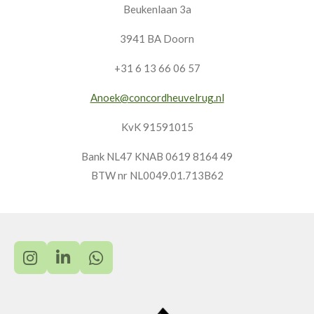
Beukenlaan 3a
t
e
t
k
s
b
a
e
3941 BA Doorn
A
o
g
d
+31 6 13 66 06 57
p
o
r
I
p
k
a
n
Anoek@concordheuvelrug.nl
m
KvK 91591015
Bank NL47
KNAB
0619 8164 49
BTW nr NL0049.01.713B62
I
L
W
n
i
h
s
n
a
t
k
t