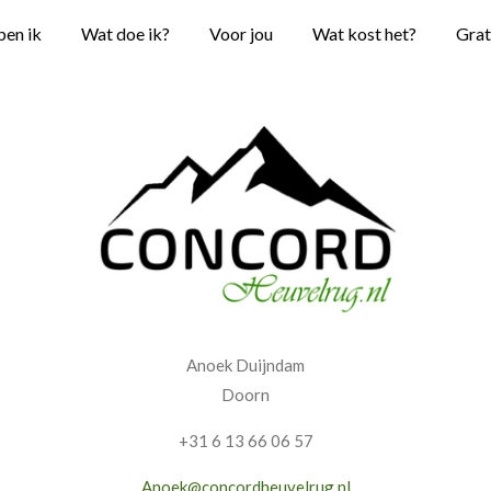
ben ik
Wat doe ik?
Voor jou
Wat kost het?
Grat
Anoek Duijndam
Doorn
+31 6 13 66 06 57
Anoek@concordheuvelrug.nl